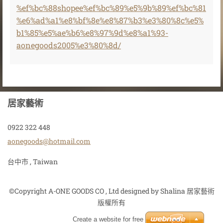
%ef%bc%88shopee%ef%bc%89%e5%9b%89%ef%bc%81
%e6%ad%a1%e8%bf%8e%e8%87%b3%e3%80%8c%e5%
b1%85%e5%ae%b6%e8%97%9d%e8%a1%93-
aonegoods2005%e3%80%8d/
居家藝術
0922 322 448
aonegood
s@hotmai
l.com
台中市 , Taiwan
©Copyright A-ONE GOODS CO , Ltd designed by Shalina 居家藝術
版權所有
Create a website for free