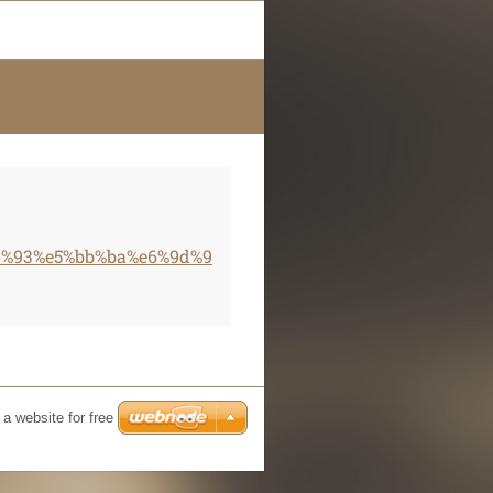
a1%93%e5%bb%ba%e6%9d%9
a website for free