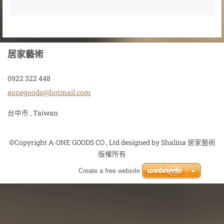
居家藝術
0922 322 448
aonegood
s@hotmai
l.com
台中市 , Taiwan
©Copyright A-ONE GOODS CO , Ltd designed by Shalina 居家藝術
版權所有
Create a free website