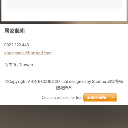
居家藝術
0922 322 448
aonegood
s@hotmai
l.com
台中市 , Taiwan
©Copyright A-ONE GOODS CO , Ltd designed by Shalina 居家藝術
版權所有
Create a website for free