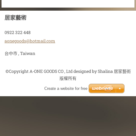
居家藝術
0922 322 448
aonegood
s@hotmai
l.com
台中市 , Taiwan
©Copyright A-ONE GOODS CO , Ltd designed by Shalina 居家藝術
版權所有
Create a website for free