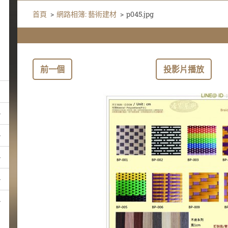
首頁
>
網路相簿: 藝術建材
>
p045.jpg
前一個
投影片播放