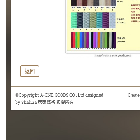
返回
©Copyright A-ONE GOODS CO , Ltd designed
Create
by Shalina 居家藝術 版權所有