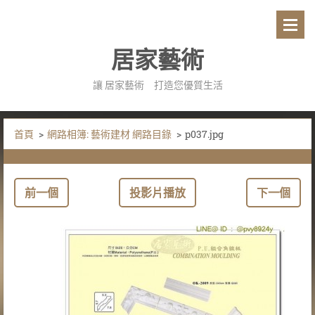
居家藝術
讓 居家藝術 打造您優質生活
首頁
>
網路相簿: 藝術建材 網路目錄
>
p037.jpg
前一個
投影片播放
下一個