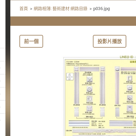
首頁
>
網路相簿: 藝術建材 網路目錄
>
p036.jpg
前一個
投影片播放