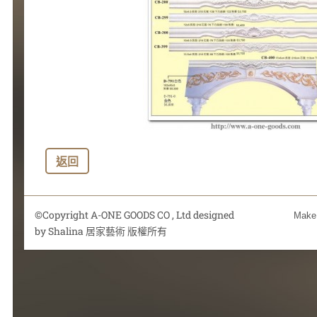
返回
©Copyright A-ONE GOODS CO , Ltd designed
Make 
by Shalina 居家藝術 版權所有