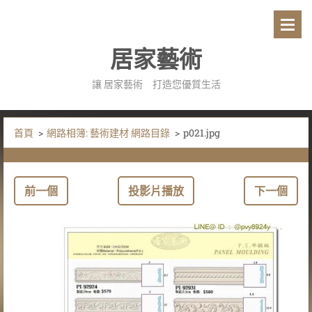
居家藝術
讓 居家藝術 打造您優質生活
首頁
>
網路相簿: 藝術建材 網路目錄
>
p021.jpg
前一個
投影片播放
下一個