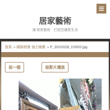
居家藝術
讓 居家藝術 打造您優質生活
首頁
>
網路相簿: 強力推薦
>
P_20210128_113933.jpg
前一個
投影片播放